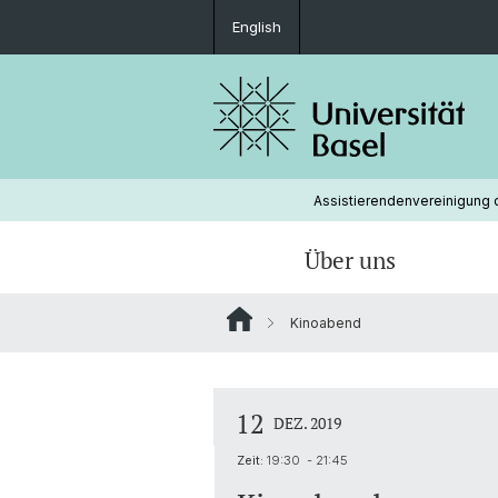
English
Assistierendenvereinigung d
Über uns
Kinoabend
Organisation
Lobbying
Mitgliedschaft
Vorstand
avuba Beratung
Protokolle und Jahresberichte
12
DEZ. 2019
Vakanzen
Zeit:
19:30 - 21:45