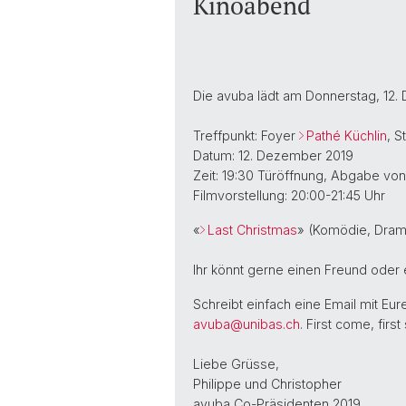
Kinoabend
Die avuba lädt am Donnerstag, 12.
Treffpunkt: Foyer
Pathé Küchlin
, S
Datum: 12. Dezember 2019
Zeit: 19:30 Türöffnung, Abgabe von
Filmvorstellung: 20:00-21:45 Uhr
«
Last Christmas
» (Komödie, Drama
Ihr könnt gerne einen Freund oder 
Schreibt einfach eine Email mit Eu
avuba@
unibas.ch
. First come, first
Liebe Grüsse,
Philippe und Christopher
avuba Co-Präsidenten 2019